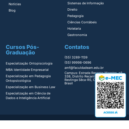
Sistemas de Informação​
Notícias
Direito​
Blog
Pedagogia
Ciências Contábeis
Hotelaria
Gastronomia
Cursos Pós-
Contatos
Graduação
(55) 3289-1139
(55) 99998-0696
Especialização Ontopiscologia ​
amf@faculdadeam.edu.br
MBA Identidade Empresarial​
Campus: Estrada Recanto Maestro, nº
Especialização em Pedagogia
338, Distrito Recanto Maestro,
Restinga Sêca-RS, Cep: 97200-000,
Ontopsicológica​
Brasil
Especialização em Business Law
Especialização em Ciência de
Dados e Inteligência Artificial