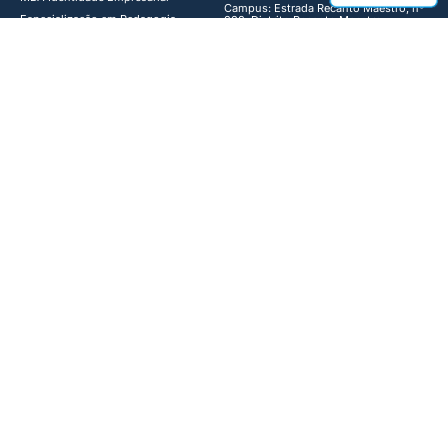
Campus: Estrada Recanto Maestro, nº
Especialização em Pedagogia
338, Distrito Recanto Maestro,
Restinga Sêca-RS, Cep: 97200-000,
Ontopsicológica​
Brasil
Especialização em Business Law
Especialização em Ciência de
Dados e Inteligência Artificial
© 2024 Todos os direitos reservados |
Política de Privacidade
|
Termos de Uso
Desenvolvido por
orbitdesign.com.br