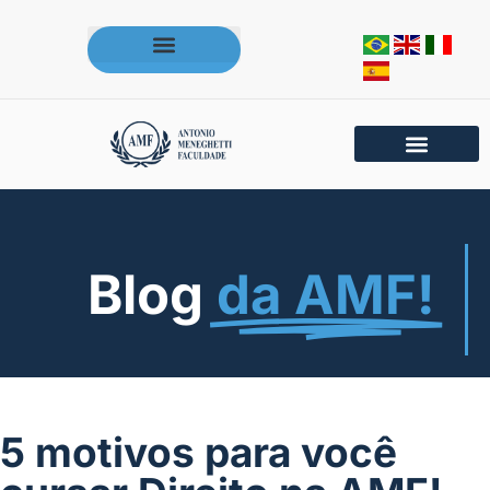
Acesse os portais da AMF
Blog
da AMF!
5 motivos para você