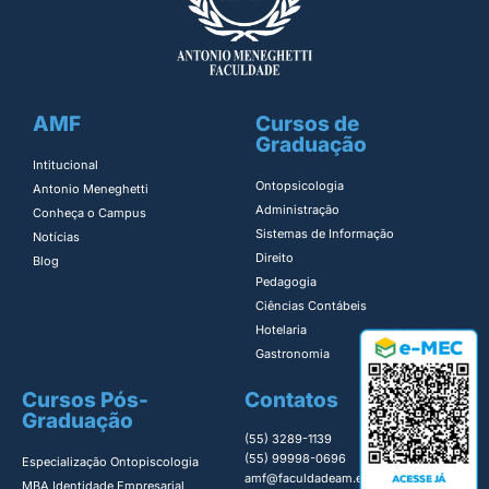
AMF
Cursos de
Graduação
Intitucional
Ontopsicologia ​
Antonio Meneghetti
Administração​
Conheça o Campus
Sistemas de Informação​
Notícias
Direito​
Blog
Pedagogia
Ciências Contábeis
Hotelaria
Gastronomia
Cursos Pós-
Contatos
Graduação
(55) 3289-1139
(55) 99998-0696
Especialização Ontopiscologia ​
amf@faculdadeam.edu.br
MBA Identidade Empresarial​