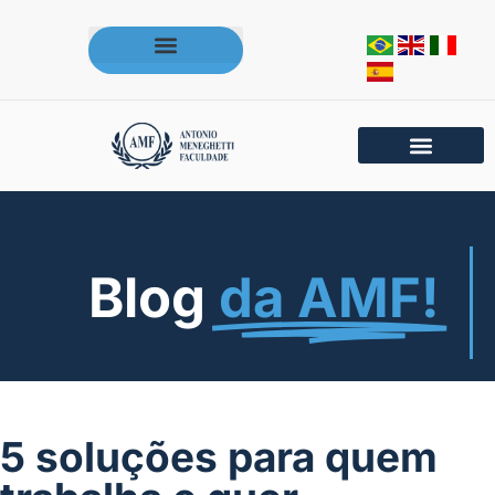
Acesse os portais da AMF
Blog
da AMF!
5 soluções para quem